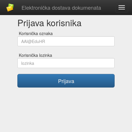
Elektronička dostava dokumenata
Toggl
navig
Prijava korisnika
Korisnička oznaka
Korisnička lozinka